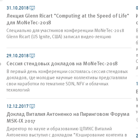
31.10.2018
0
Лекция Glenn Ricart "Computing at the Speed of Life"
для MoNeTec-2018
Специально для участников конференции MoNeTec-2018
В
Glenn Ricart (US Ignite, США) записал видео-лекцию
б
29.10.2018
C
Сессия стендовых докладов на MoNeTec-2018
о
д
В первый день конференции состоялась сессия стендовых
докладов, где молодые научные коллективы представляли
1
свои наработки по тематике SDN, NFV и облачных
технологий
M
12.12.2017
т
Доклад Виталия Антоненко на Пиринговом Форума
MSK-IX 2017
Директор по науке и образованию ЦПИКС Виталий
Антоненко выступил с докладом "Кэширование контента в
2