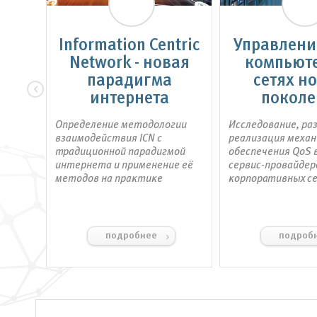
я
Information Centric
Управлени
ей
Network - новая
компьют
 и
парадигма
сетях н
язи
интернета
поколе
ПО и
Определение методологии
Исследование, ра
вого
взаимодействия ICN с
реализация меха
связи
традиционной парадигмой
обеспечения QoS 
интернета и применение её
сервис-провайдер
методов на практике
корпоративных с
подробнее
подроб