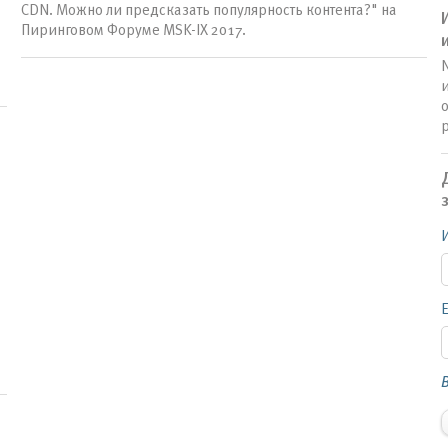
CDN. Можно ли предсказать популярность контента?" на
Пиринговом Форуме MSK-IX 2017.
N
о
E