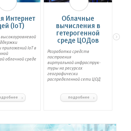
я Интернет
Облачные
И
ей (IoT)
вычисления в
гетерогенной
 высокоуровневой
Иссле
среде ЦОДов
оддержки
прогр
 приложений IoT в
разра
Разработка средств
нной
прио
построения
ой облачной среде
напра
виртуальной инфраструк-
научн
туры на ресурсах
компл
географически
распределенной сети ЦОД
одробнее
подробнее