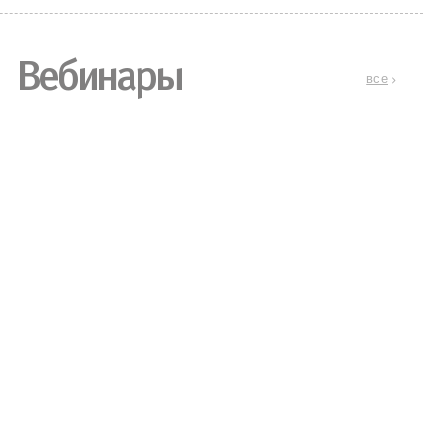
Вебинары
все