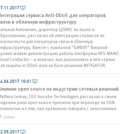
7.11.2017
Интеграция сервиса Anti-DDoS для операторов
связи в облачную инфраструктуру
италий Антоненко, директор ЦПИКС по науке и
образованию, рассказал об интеграции сервисов по
езопасности для операторов связи в облачную
инфраструктуру. Вместе с компаний "БИФИТ" Виталий
провел живую демонстрацию работы платформы NFV MANO
loud Conductor – и показал, как реализовать в ней сервис
ля защиты от DDoS-атак на базе решения MITIGATOR.
4.06.2017 10:01
Влияние open source на индустрию сетевых решений
athieu Lemay, CEO Inocybe Technologies рассказал о своем
видении роли open source проектов при переходе на SDN
ехнологии и о том, как правильно говорить с заказчиками
online
2.05.2017