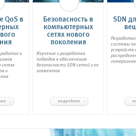
е QoS в
Безопасность в
SDN дл
ерных
компьютерных
вещ
ового
сетях нового
Разработка
ния
поколения
системы п
устройств и
зработка и
Изучение и разработка
распределе
низмов
подходов к обеспечению
гетерогенн
в сетях
безопасности SDN сетей и ее
ов и
элементов
етях
нее
подробнее
п