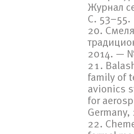
Журнал се
С. 53–55.
Смеля
традицио
2014. — №
Balash
family of 
avionics 
for aeros
Germany,
Chemer