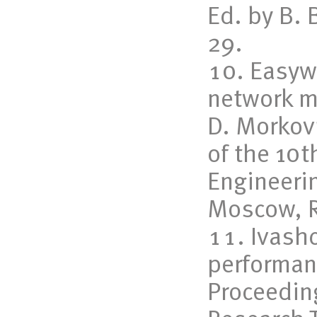
Ed. by В.
29.
Easyw
network m
D. Morkov
of the 10t
Engineeri
Moscow, R
Ivashc
performan
Proceedin