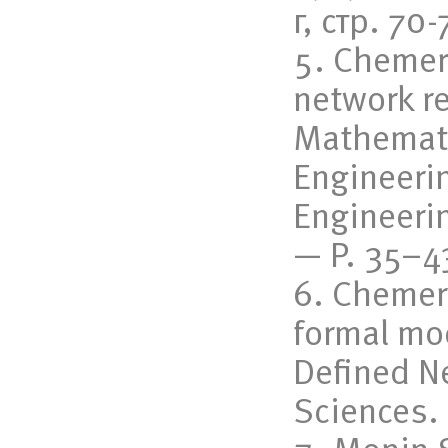
г, стр. 70-
Chemeri
network re
Mathemati
Engineerin
Engineeri
— P. 35–4
Chemeri
formal mod
Defined N
Sciences.