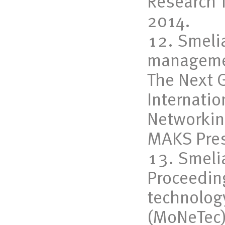
Research T
2014.
Smelia
managemen
The Next G
Internati
Networkin
MAKS Pres
Smelia
Proceeding
technolog
(MoNeTec