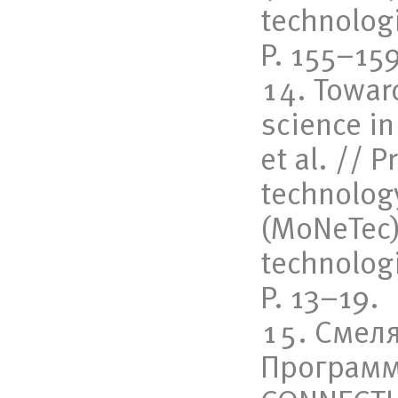
technolog
P. 155–159
Toward
science in
et al. // 
technolog
(MoNeTec
technolog
P. 13–19.
Смеля
Программ