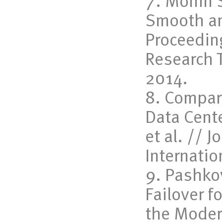
Monin S
Smooth an
Proceedin
Research T
2014.
Compari
Data Cente
et al. // 
Internatio
Pashkov
Failover f
the Moder