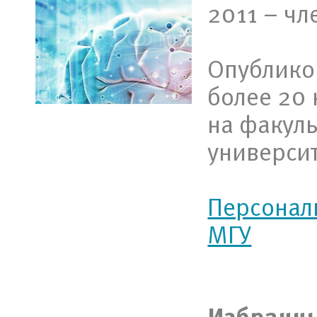
2011 – чл
Опубликов
более 20 
на факуль
универси
Персональ
МГУ