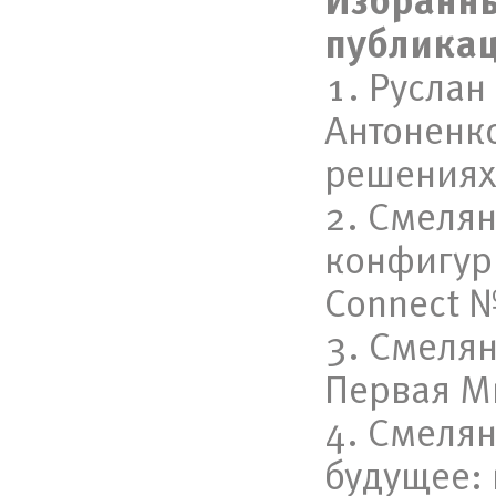
Избранны
публикац
Руслан
Антоненко
решениях,
Смелян
конфигури
Connect №4
Смелян
Первая Ми
Смелян
будущее: